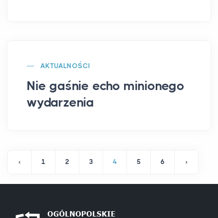
AKTUALNOŚCI
Nie gaśnie echo minionego
wydarzenia
‹
1
2
3
4
5
6
›