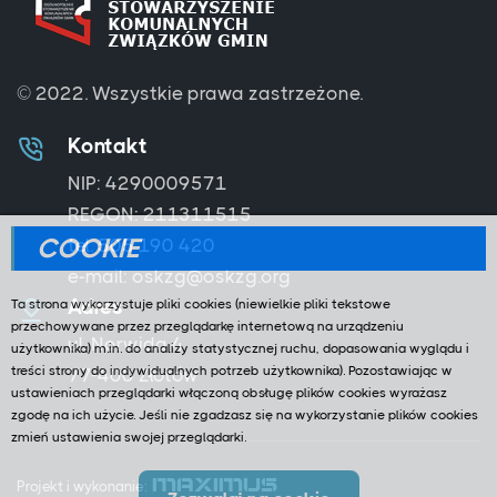
© 2022.
Wszystkie prawa zastrzeżone.
Kontakt
NIP: 4290009571
REGON: 211311515
COOKIE
tel. 505 190 420
e-mail: oskzg@oskzg.org
Adres
Ta strona wykorzystuje pliki cookies (niewielkie pliki tekstowe
przechowywane przez przeglądarkę internetową na urządzeniu
ul. Norwida 4
użytkownika) m.in. do analizy statystycznej ruchu, dopasowania wyglądu i
treści strony do indywidualnych potrzeb użytkownika). Pozostawiając w
77-400 Złotów
ustawieniach przeglądarki włączoną obsługę plików cookies wyrażasz
zgodę na ich użycie. Jeśli nie zgadzasz się na wykorzystanie plików cookies
zmień ustawienia swojej przeglądarki.
MAXIMUS
Projekt i wykonanie: