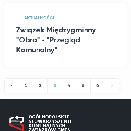
AKTUALNOŚCI
Związek Międzygminny
"Obra" - "Przegląd
Komunalny"
‹
1
2
3
4
5
6
›