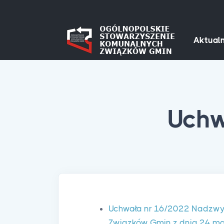
Aktualn
Uchw
Uchwała nr 16/2022 Nadzwy
Związków Gmin z dnia 24 ma