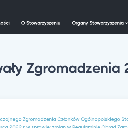
ości
O Stowarzyszeniu
Organy Stowarzyszenia
ały Zgromadzenia
czajnego Zgromadzenia Członków Ogólnopolskiego St
rca 2022 r. w sprawie: zmian w Regulaminie Obrad Zg