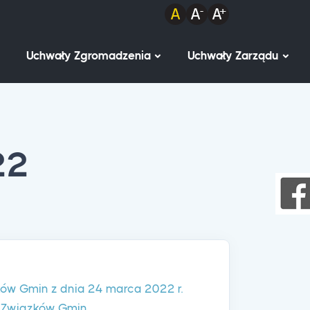
Uchwały Zgromadzenia
Uchwały Zarządu
22
w Gmin z dnia 24 marca 2022 r.
h Związków Gmin