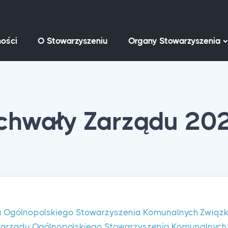
ości
O Stowarzyszeniu
Organy Stowarzyszenia
chwały Zarządu 20
 Ogólnopolskiego Stowarzyszenia Komunalnych Związkó
 Zarządu Ogólnopolskiego Stowarzyszenia Komunalnyc