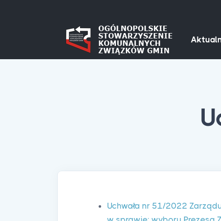
Aktualn
U
Uchwała nr 51/2022 Zarządu
w sprawie: wyboru Prezesa