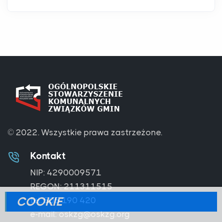
© 2022.
Wszystkie prawa zastrzeżone.
Kontakt
NIP: 4290009571
REGON: 211311515
COOKIE
tel. 505 190 420
e-mail: oskzg@oskzg.org