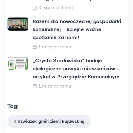
3 tygodnie temu
Razem dla nowoczesnej gospodarki
komunalnej – kolejne ważne
spotkanie za nami!
1 miesiąc temu
„Czyste Środowisko” buduje
ekologiczne nawyki mieszkańców -
artykuł w Przeglądzie Komunalnym
1 miesiąc temu
Tagi
#zwiazek gmin ziemi kujawskiej