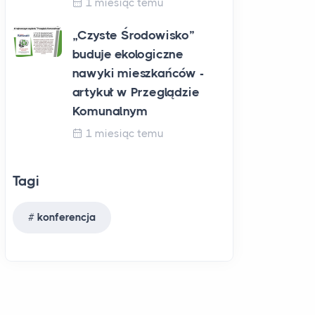
1 miesiąc temu
„Czyste Środowisko”
buduje ekologiczne
nawyki mieszkańców -
artykuł w Przeglądzie
Komunalnym
1 miesiąc temu
Tagi
konferencja