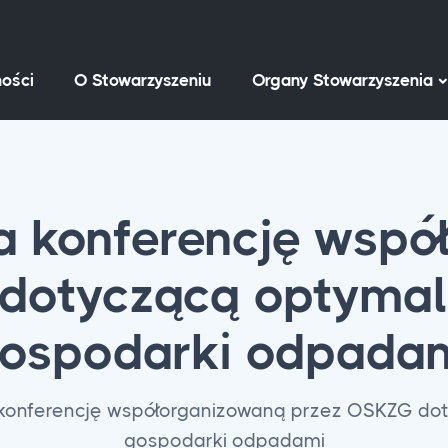
ości
O Stowarzyszeniu
Organy Stowarzyszenia
a konferencję wsp
dotyczącą optymali
ospodarki odpada
a konferencję współorganizowaną przez OSKZG dot
gospodarki odpadami