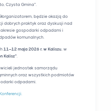
o, Czysta Gmina”.
ółorganizatorem, będzie okazją do
i dobrych praktyk oraz dyskusji nad
akresie gospodarki odpadami i
odpadów komunalnych.
ch
11–12 maja 2026 r. w Kaliszu
, w
n Kalisz”
.
wicieli jednostek samorządu
ygminnych oraz wszystkich podmiotów
podarki odpadami.
Konferencji.