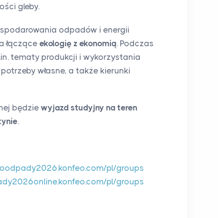
ści gleby.
spodarowania odpadów i energii
ia łączące
ekologię z ekonomią
. Podczas
in. tematy produkcji i wykorzystania
a potrzeby własne, a także kierunki
nej będzie
wyjazd studyjny na teren
ynie
.
bioodpady2026.konfeo.com/pl/groups
pady2026online.konfeo.com/pl/groups