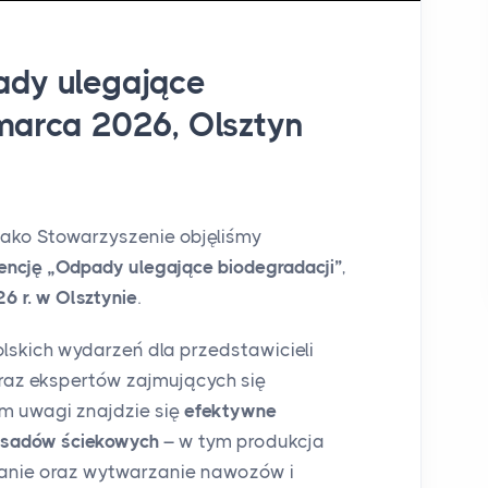
ady ulegające
 marca 2026, Olsztyn
jako Stowarzyszenie objęliśmy
rencję „Odpady ulegające biodegradacji”
,
6 r. w Olsztynie
.
lskich wydarzeń dla przedstawicieli
az ekspertów zajmujących się
 uwagi znajdzie się
efektywne
osadów ściekowych
– w tym produkcja
anie oraz wytwarzanie nawozów i