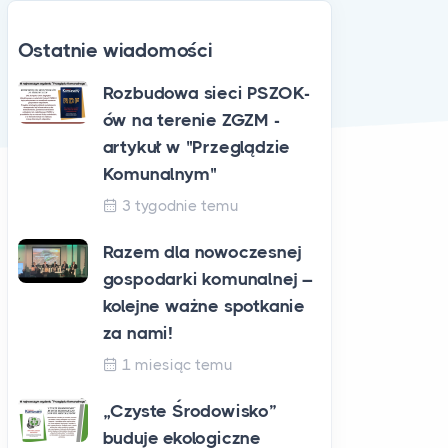
Ostatnie wiadomości
Rozbudowa sieci PSZOK-
ów na terenie ZGZM -
artykuł w "Przeglądzie
Komunalnym"
3 tygodnie temu
Razem dla nowoczesnej
gospodarki komunalnej –
kolejne ważne spotkanie
za nami!
1 miesiąc temu
„Czyste Środowisko”
buduje ekologiczne